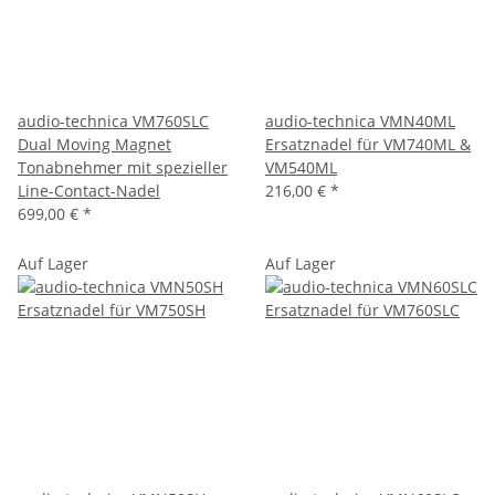
audio-technica VM760SLC
audio-technica VMN40ML
Dual Moving Magnet
Ersatznadel für VM740ML &
Tonabnehmer mit spezieller
VM540ML
Line-Contact-Nadel
216,00 €
*
699,00 €
*
Auf Lager
Auf Lager