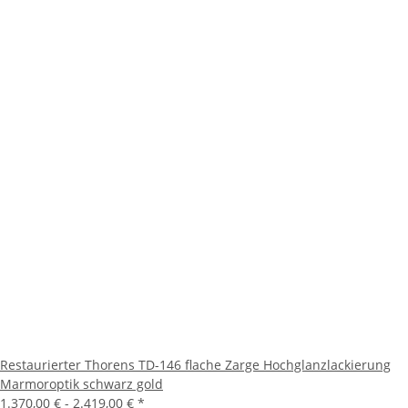
Restaurierter Thorens TD-146 flache Zarge Hochglanzlackierung
Marmoroptik schwarz gold
1.370,00 € -
2.419,00 €
*