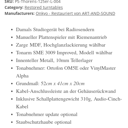
SKU:
PS-Thorens-125er-L-004
Category:
Restored turntables
Manufacturers:
Onkyo - Restauriert von ART-AND-SOUND
Damals Studiogerät bei Radiosendern
Manueller Plattenspieler mit Riemenantrieb
Zarge MDF, Hochglanzlackierung wählbar
Tonarm
SME 3009 Improved, Modell wählbar
Innenteller Metall, 10mm Tellerlager
Tonabnehmer: Ortofon OM5E oder VinylMaster
Alpha
Grundmaß: 52
cm x 41cm x 20cm
Kabel-Anschlussleiste an der Gehäuserückwand
Inklusive Schallplattengewicht 310g, Audio-Cinch-
Kabel
Tonabnehmer update optional
Staubschutzhaube optional